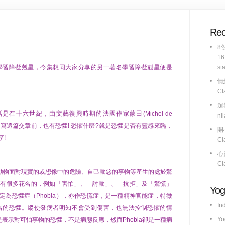
Rec
8
16
學習障礙剋星，今集想同大家分享的另一著名學習障礙剋星便是
st
情緒
Cl
超
在十六世紀，由文藝復興時期的法國作家蒙田(Michel de
ni
筆者在寫這篇交章前，也有恐懼! 恐懼什麼?就是恐懼是否有靈感來臨，
開
!
Cl
心靈
Cl
人或動物面對現實的或想像中的危險、自己厭惡的事物等產生的處於驚
也有很多花名的，例如「害怕」、「討厭」、「抗拒」及「驚慌」
Yo
為恐懼症（Phobia），亦作恐慌症，是一種精神官能症，特徵
In
名的恐懼。縱使發病者明知不會受到傷害，也無法控制恐懼的情
Yo
ear是表示對可怕事物的恐懼，不是病態反應，然而Phobia卻是一種病