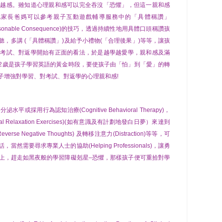
優越感。雖知道心理親和感可以完全吞沒「恐懼」，但這一親和感
此家長爸媽可以參考親子互動遊戲輔導服務中的「具體稱讚」
Reasonable Consequence)的技巧，透過持續性地用具體口頭稱讚孩
，多講 (「具體稱讚」)及給予小禮物(「合理後果」)等等，讓孩
對考試、對返學開始有正面的看法，於是越學越愛學，親和感及滿
-12歲是孩子學習英語的黃金時段，要使孩子由「怕」到「愛」的轉
子增強對學習、對考試、對返學的心理親和感!
用行為認知治療(Cognitive Behavioral Therapy)，
tal Relaxation Exercises)(如有意識及有計劃地發白日夢）來達到
Negative Thoughts) 及轉移注意力(Distraction)等等，可
需要尋求專業人士的協助(Helping Professionals)，讓勇
上，趕走如黑夜般的學習障礙剋星–恐懼，那樣孩子便可重拾對學