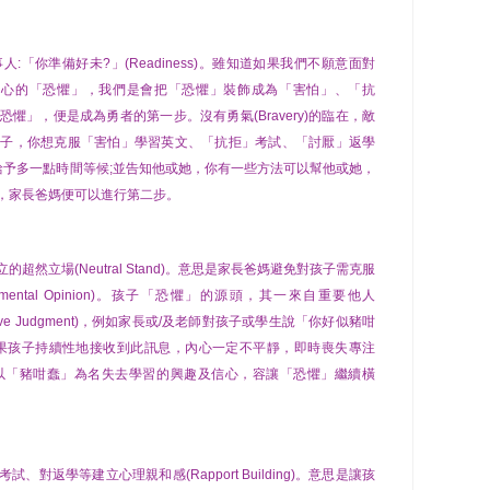
「你準備好未?」(Readiness)。雖知道如果我們不願意面對
我們內心的「恐懼」，我們是會把「恐懼」裝飾成為「害怕」、「抗
懼」，便是成為勇者的第一步。沒有勇氣(Bravery)的臨在，敵
孩子，你想克服「害怕」學習英文、「抗拒」考試、「討厭」返學
給予多一點時間等候;並告知他或她，你有一些方法可以幫他或她，
，家長爸媽便可以進行第二步。
然立場(Neutral Stand)。意思是家長爸媽避免對孩子需克服
mental Opinion)。孩子「恐懼」的源頭，其一來自重要他人
(Negative Judgment)，例如家長或/及老師對孩子或學生說「你好似豬咁
如果孩子持續性地接收到此訊息，內心一定不平靜，即時喪失專注
以「豬咁蠢」為名失去學習的興趣及信心，容讓「恐懼」繼續橫
對返學等建立心理親和感(Rapport Building)。意思是讓孩