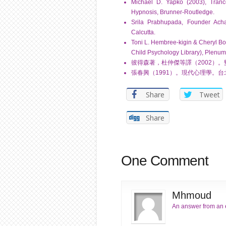
Michael D. Yapko (2003), Trance
Hypnosis, Brunner-Routledge.
Srila Prabhupada, Founder Acha
Calcutta.
Toni L. Hembree-kigin & Cheryl Bod
Child Psychology Library), Plenum
彼得森著，杜仲傑等譯（2002）
張春興（1991）。現代心理學。
Share
Tweet
Share
One Comment
Mhmoud
An answer from an e