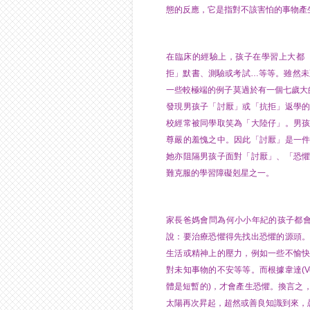
態的反應，它是指對不該害怕的事物產
在臨床的經驗上，孩子在學習上大都
拒」默書、測驗或考試…等等。雖然未
一些較極端的例子莫過於有一個七歲大
發現男孩子「討厭」或「抗拒」返學
校經常被同學取笑為「大陸仔」。男
尊嚴的羞愧之中。因此「討厭」是一
她亦阻隔男孩子面對「討厭」、「恐
難克服的學習障礙剋星之一。
家長爸媽會問為何小小年紀的孩子都
說：要治療恐懼得先找出恐懼的源頭
生活或精神上的壓力，例如一些不愉
對未知事物的不安等等。而根據韋達(V
體是短暫的)，才會產生恐懼。換言之
太陽再次昇起，超然或善良知識到來，