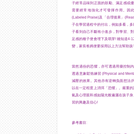
子經常品味到正面的鼓勵、滿足感或
需要經常地強化才可發揮作用。因
(Labeled Praise)及「合理後果」(
子在學習過程中的付出，例如多看，多聽
子看到自己不斷有小進步，對學習、
足感的種子便會埋下及萌芽! 雖知道4
變，家長爸媽便要採用以上方法幫助孩
當然過份的恐懼，亦可透過用藥控制內分泌水平或採
透過意象鬆弛練習 (Physical and Men
減壓的效果。其他亦有逆轉負面想法(Reverse 
以在一定程度上消弭「恐懼」。嚴重的話，當然
氣及心理親和感如陽光般遍灑在孩子身
習的興趣及信心!
參考書目: