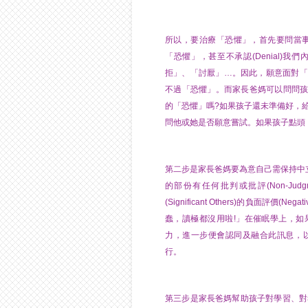
所以，要治療「恐懼」，首先要問當事人:
「恐懼」，甚至不承認(Denial)
拒」、「討厭」…。因此，願意面對「恐
不過「恐懼」。而家長爸媽可以問問
的「恐懼」嗎?如果孩子還未準備好，
問他或她是否願意嘗試。如果孩子點頭
第二步是家長爸媽要為意自己需保持中立的超
的部份有任何批判或批評(Non-Judg
(Significant Others)的負面評價
蠢，讀極都沒用啦!」在催眠學上，
力，進一步便會認同及融合此訊息，
行。
第三步是家長爸媽幫助孩子對學習、對考試、