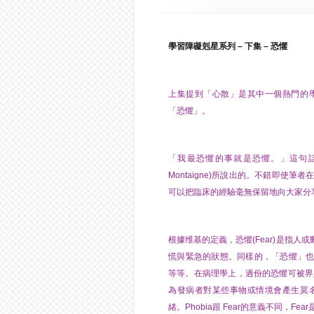
學習障礙剋星系列
–
下集
–
恐懼
上集提到「心散」是其中一個熱門的
「恐懼」。
「我最恐懼的事就是恐懼。」這句話是
Montaigne)所說出的。不錯即使
可以把臨床的經驗毫無保留地向大家分享
根據维基的定義，恐懼(Fear)是指
慌與緊急的狀態。同樣的，「恐懼」
等等。在病理學上，過份的恐懼可被界定
為發病者對某些事物或情境會產生莫
緒。Phobia跟 Fear的意義不同，F