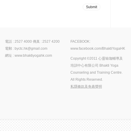
電話 : 2527 4000 傳真 : 2527 4200
FACEBOOK:
電郵 : byctc.hk@gmail.com
www.facebook.com/BhaktiYogaHK
網址 : www.bhaktiyogahk.com
Copyright ©2011 心靈瑜珈輔導及
培訓中心有限公司 Bhakti Yoga
Counseling and Training Centre.
All Rights Reserved.
私隱條款及免責聲明