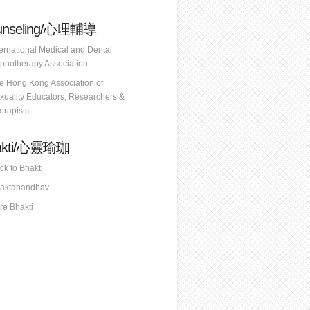
unseling/心理輔導
ternational Medical and Dental
pnotherapy Association
e Hong Kong Association of
xuality Educators, Researchers &
erapists
akti/心靈瑜珈
ck to Bhakti
aktabandhav
re Bhakti