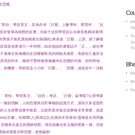
生恐懼。
Co
In
「害怕」學習英文，其他亦有「討厭」上數學科、體育科，「抗
Hy
至於發展為病態的反應，但孩子抗拒學習足以令家長爸媽頭痛!而
Th
的男孩子無意識地藉著生病(嘔吐)來表達「討厭」上課。經了解後
Se
的原因是他來港只一年時間，由於他說的廣東話不「正」，故在學
Th
孩子藉著生病掩藏內在恐懼被取笑的經驗及感受，免卻自己處於沒
件漂亮的外衣，雖然可暫時發揮掩藏內在恐懼的功能，但同時地，
Bh
懼」的機會，而助長這小小的「討厭」、「恐懼」成為其中一項較
Ba
Bh
Pu
會「害怕」學習英文、「抗拒」考試、「討厭」返學呢?心理學家
。一般的理解，人的恐懼來自對事物的認識方式，源頭大多是面對
快的人生經歷或童年陰影，以致對某些場合或事物非常畏懼，或是
eda)文獻，生物體(人)因為忘記自身的永恆身份(靈魂是永恆而軀
，恐懼來自遺忘的愚昧狀態。情況就像沒有太陽的黑夜一樣。但當
愚昧的黑夜亦即恐懼，便會軀散!