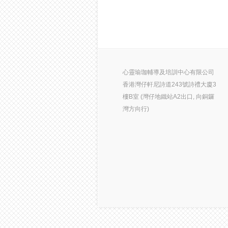
心靈瑜珈輔導及培訓中心有限公司
香港灣仔軒尼詩道243號詩禮大廈3
樓B室 (灣仔地鐵站A2出口, 向銅鑼
灣方向行)