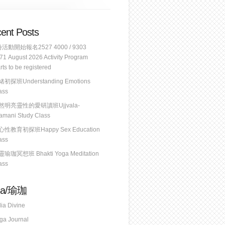
ent Posts
份活動開始報名2527 4000 / 9303
71 August 2026 Activity Program
arts to be registered
初探班Understanding Emotions
ass
然明亮靈性的愛研讀班Ujjvala-
lamani Study Class
心性教育初探班Happy Sex Education
ass
瑜珈冥想班 Bhakti Yoga Meditation
ass
ga/瑜珈
dia Divine
ga Journal