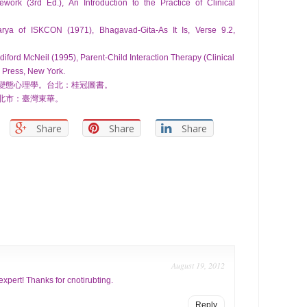
work (3rd Ed.), An Introduction to the Practice of Clinical
rya of ISKCON (1971), Bhagavad-Gita-As It Is, Verse 9.2,
iford McNeil (1995), Parent-Child Interaction Therapy (Clinical
 Press, New York.
。變態心理學。台北：桂冠圖書。
台北市：臺灣東華。
Share
Share
Share
August 19, 2012
xpert! Thanks for cnotirubting.
Reply