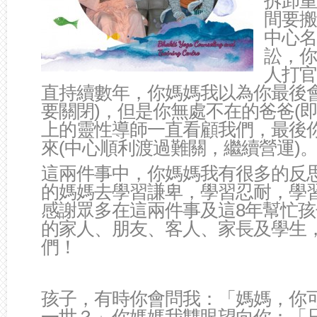
拆卸重
間要搬
中心名
訟，你
人打官
直持續數年，你媽媽我以為你最後會
要關閉)，但是你無處不在的爸爸(即
上的靈性導師一直看顧我們，最後
來(中心順利渡過難關，繼續營運)
這兩件事中，你媽媽我有很多的反
的媽媽去學習謙卑，學習忍耐，學
感謝眾多在這兩件事及這8年幫忙孩
的家人、朋友、客人、家長及學生
們！
孩子，有時你會問我：「媽媽，你