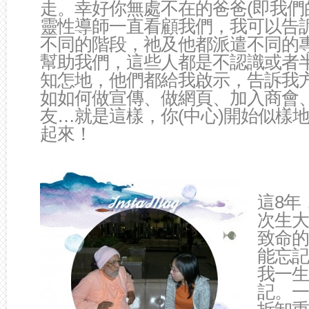
走。幸好你無處不在的爸爸(即我們
靈性導師一直看顧我們，我可以告
不同的階段，祂及他都派遣不同的
幫助我們，這些人都是不認識或者
知怎地，他們都給我啟示，告訴我
如如何做宣傳、做網頁、加入商會
友…就是這樣，你(中心)開始似樣
起來！
這8年
次生大
致命的
能忘記
我一生
記。一