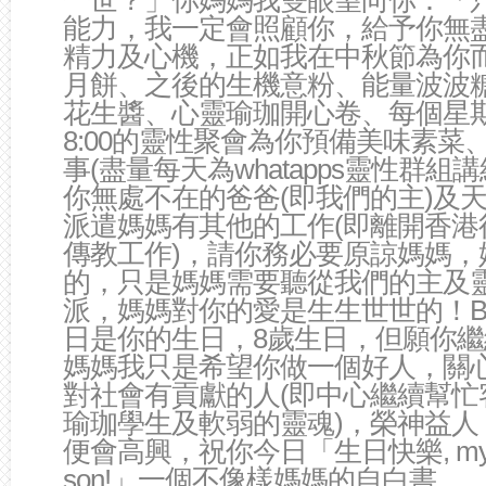
一世？」你媽媽我雙眼望向你：「
能力，我一定會照顧你，給予你無
精力及心機，正如我在中秋節為你
月餅、之後的生機意粉、能量波波
花生醬、心靈瑜珈開心卷、每個星期日
8:00的靈性聚會為你預備美味素菜
事(盡量每天為whatapps靈性群組
你無處不在的爸爸(即我們的主)及
派遣媽媽有其他的工作(即離開香港
傳教工作)，請你務必要原諒媽媽，
的，只是媽媽需要聽從我們的主及
派，媽媽對你的愛是生生世世的！Bhak
日是你的生日，8歲生日，但願你
媽媽我只是希望你做一個好人，關
對社會有貢獻的人(即中心繼續幫忙
瑜珈學生及軟弱的靈魂)，榮神益人
便會高興，祝你今日「生日快樂, my de
son!」一個不像樣媽媽的自白書。