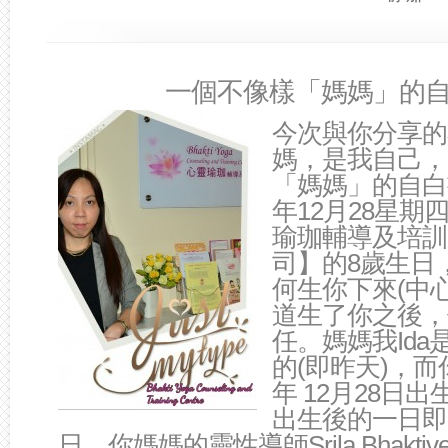
一個不像樣「媽媽」的
今次與你分享的
媽，是我自己，
「媽媽」的自白書
年12月28星期
瑜珈輔導及培訓
司】的8歲生日
何生你下來(中
道生了你之後，
任。媽媽我Ida
的(即昨天)，而你
年 12月28日
出生後的一日即20
日，你媽媽的靈性導師
Srila Bhaktiv