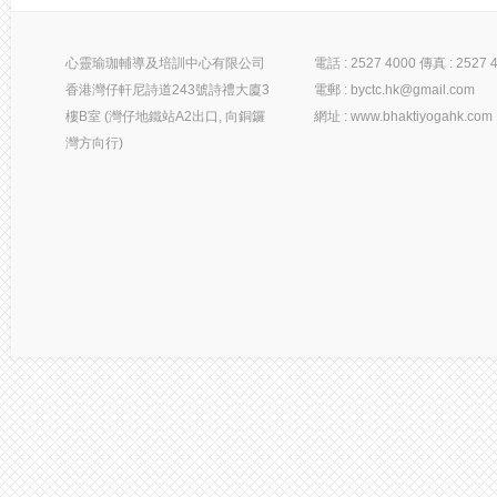
心靈瑜珈輔導及培訓中心有限公司
電話 : 2527 4000 傳真 : 2527 
香港灣仔軒尼詩道243號詩禮大廈3
電郵 : byctc.hk@gmail.com
樓B室 (灣仔地鐵站A2出口, 向銅鑼
網址 : www.bhaktiyogahk.com
灣方向行)